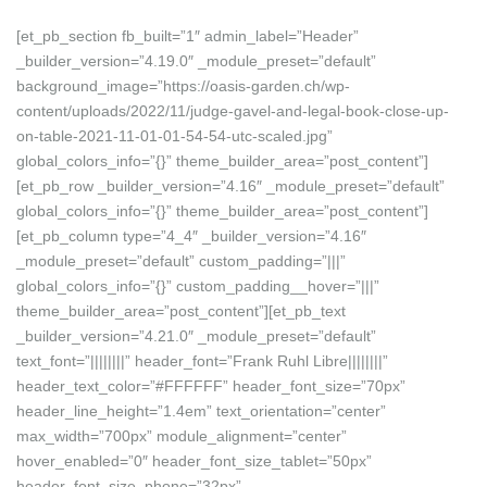
[et_pb_section fb_built=”1″ admin_label=”Header”
_builder_version=”4.19.0″ _module_preset=”default”
background_image=”https://oasis-garden.ch/wp-
content/uploads/2022/11/judge-gavel-and-legal-book-close-up-
on-table-2021-11-01-01-54-54-utc-scaled.jpg”
global_colors_info=”{}” theme_builder_area=”post_content”]
[et_pb_row _builder_version=”4.16″ _module_preset=”default”
global_colors_info=”{}” theme_builder_area=”post_content”]
[et_pb_column type=”4_4″ _builder_version=”4.16″
_module_preset=”default” custom_padding=”|||”
global_colors_info=”{}” custom_padding__hover=”|||”
theme_builder_area=”post_content”][et_pb_text
_builder_version=”4.21.0″ _module_preset=”default”
text_font=”||||||||” header_font=”Frank Ruhl Libre||||||||”
header_text_color=”#FFFFFF” header_font_size=”70px”
header_line_height=”1.4em” text_orientation=”center”
max_width=”700px” module_alignment=”center”
hover_enabled=”0″ header_font_size_tablet=”50px”
header_font_size_phone=”32px”