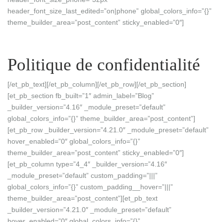
header_font_size_last_edited=”on|phone” global_colors_info=”{}”
theme_builder_area=”post_content” sticky_enabled=”0″]
Politique de confidentialité
[/et_pb_text][/et_pb_column][/et_pb_row][/et_pb_section]
[et_pb_section fb_built=”1″ admin_label=”Blog”
_builder_version=”4.16″ _module_preset=”default”
global_colors_info=”{}” theme_builder_area=”post_content”]
[et_pb_row _builder_version=”4.21.0″ _module_preset=”default”
hover_enabled=”0″ global_colors_info=”{}”
theme_builder_area=”post_content” sticky_enabled=”0″]
[et_pb_column type=”4_4″ _builder_version=”4.16″
_module_preset=”default” custom_padding=”|||”
global_colors_info=”{}” custom_padding__hover=”|||”
theme_builder_area=”post_content”][et_pb_text
_builder_version=”4.21.0″ _module_preset=”default”
hover_enabled=”0″ global_colors_info=”{}”