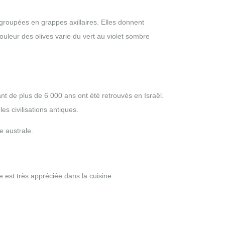
egroupées en grappes axillaires. Elles donnent
uleur des olives varie du vert au violet sombre
tant de plus de 6 000 ans ont été retrouvés en Israël.
s civilisations antiques.
e australe.
e est très appréciée dans la cuisine