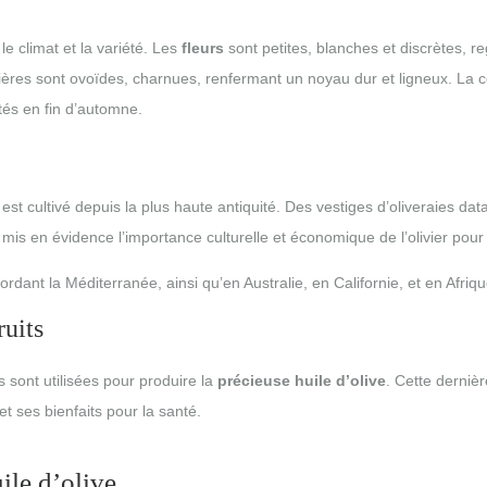
 le climat et la variété. Les
fleurs
sont petites, blanches et discrètes, r
ières sont ovoïdes, charnues, renfermant un noyau dur et ligneux. La co
tés en fin d’automne.
l est cultivé depuis la plus haute antiquité. Des vestiges d’oliveraies da
s en évidence l’importance culturelle et économique de l’olivier pour le
bordant la Méditerranée, ainsi qu’en Australie, en Californie, et en Afriqu
ruits
ves sont utilisées pour produire la
précieuse huile d’olive
. Cette dernièr
t ses bienfaits pour la santé.
ile d’olive