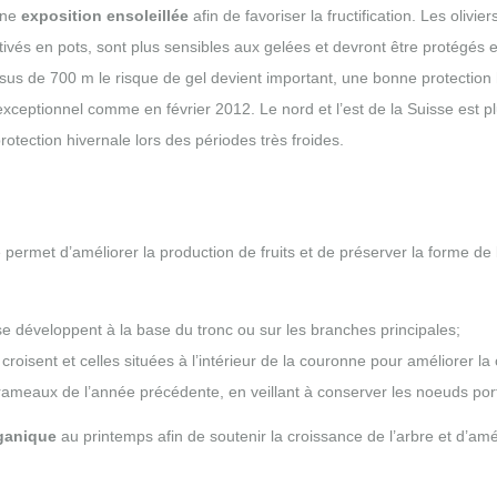
 une
exposition ensoleillée
afin de favoriser la fructification. Les olivi
ultivés en pots, sont plus sensibles aux gelées et devront être protégés 
sus de 700 m le risque de gel devient important, une bonne protection 
id exceptionnel comme en février 2012. Le nord et l’est de la Suisse es
 protection hivernale lors des périodes très froides.
e permet d’améliorer la production de fruits et de préserver la forme de l’ar
se développent à la base du tronc ou sur les branches principales;
roisent et celles situées à l’intérieur de la couronne pour améliorer la ci
 rameaux de l’année précédente, en veillant à conserver les noeuds port
organique
au printemps afin de soutenir la croissance de l’arbre et d’améli