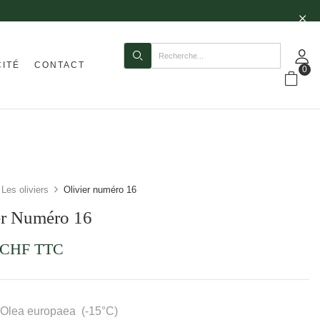
CITÉ
CONTACT
0
Les oliviers
Olivier numéro 16
er Numéro 16
CHF
TTC
Olea europaea (-15°C)