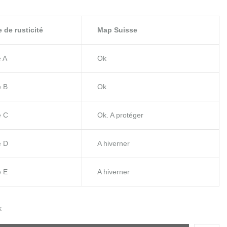
 de rusticité
Map Suisse
 A
Ok
 B
Ok
e C
Ok. A protéger
e D
A hiverner
 E
A hiverner
k