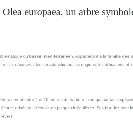
r, Olea europaea, un arbre symbol
emblématique du
bassin méditerranéen
. Appartenant à la
famille des 
article, découvrez les caractéristiques, les origines, les utilisations e
re généralement entre 4 et 10 mètres de hauteur, bien que certains spéc
écorce grisée qui s’exfolie en plaques irrégulières. Ses
feuilles
sont la
 revers.