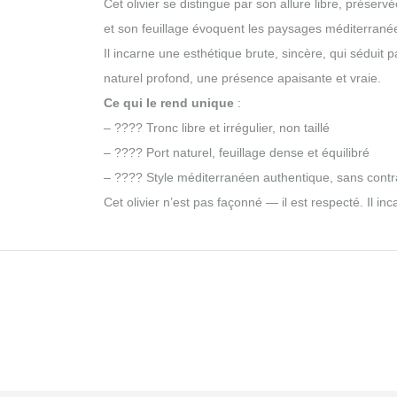
Cet olivier se distingue par son allure libre, prése
et son feuillage évoquent les paysages méditerranéen
Il incarne une esthétique brute, sincère, qui séduit 
naturel profond, une présence apaisante et vraie.
Ce qui le rend unique
:
– ???? Tronc libre et irrégulier, non taillé
– ???? Port naturel, feuillage dense et équilibré
– ???? Style méditerranéen authentique, sans contra
Cet olivier n’est pas façonné — il est respecté. Il i