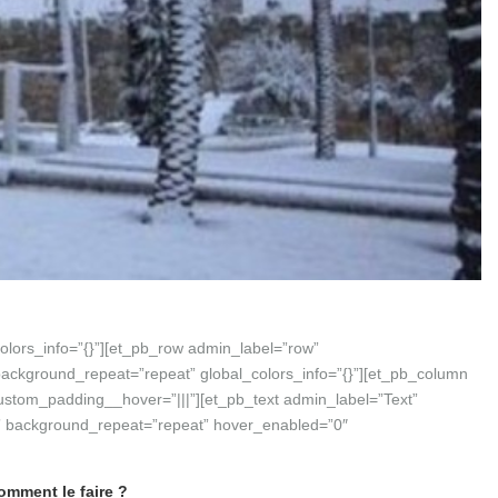
colors_info=”{}”][et_pb_row admin_label=”row”
 background_repeat=”repeat” global_colors_info=”{}”][et_pb_column
custom_padding__hover=”|||”][et_pb_text admin_label=”Text”
ft” background_repeat=”repeat” hover_enabled=”0″
comment le faire ?