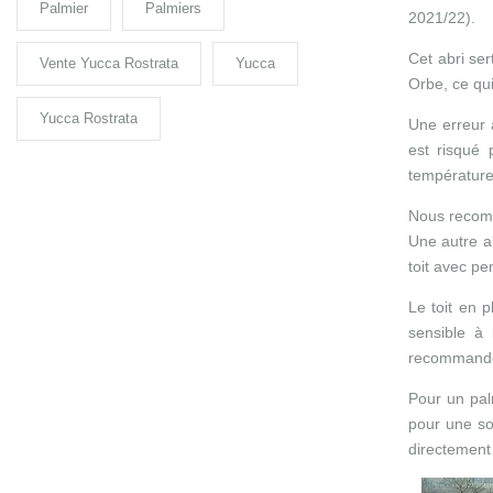
Palmier
Palmiers
2021/22).
Cet abri ser
Vente Yucca Rostrata
Yucca
Orbe, ce qui
Yucca Rostrata
Une erreur à
est risqué 
température
Nous recomm
Une autre al
toit avec pe
Le toit en 
sensible à 
recommandons
Pour un palm
pour une sol
directement 