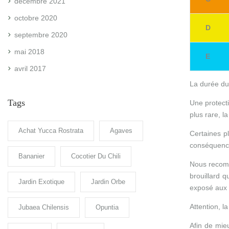
décembre 2021
octobre 2020
D
septembre 2020
mai 2018
E
avril 2017
La durée du
Tags
Une protect
plus rare, l
Achat Yucca Rostrata
Agaves
Certaines p
conséquences
Bananier
Cocotier Du Chili
Nous recomm
brouillard 
Jardin Exotique
Jardin Orbe
exposé aux 
Attention, l
Jubaea Chilensis
Opuntia
Afin de mie