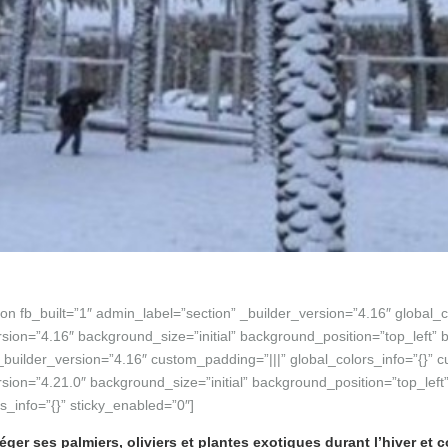
ion fb_built=”1″ admin_label=”section” _builder_version=”4.16″ global_
rsion=”4.16″ background_size=”initial” background_position=”top_left”
_builder_version=”4.16″ custom_padding=”|||” global_colors_info=”{}” 
rsion=”4.21.0″ background_size=”initial” background_position=”top_le
s_info=”{}” sticky_enabled=”0″]
téger ses palmiers, oliviers et plantes exotiques durant l’hiver et 