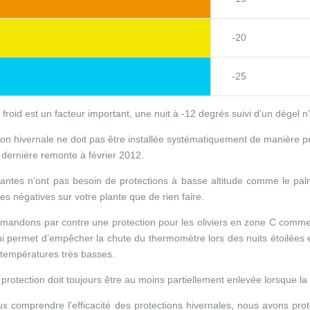
-20
-25
 froid est un facteur important, une nuit à -12 degrés suivi d’un dége
ion hivernale ne doit pas être installée systématiquement de manière p
a dernière remonte à février 2012.
lantes n’ont pas besoin de protections à basse altitude comme le palm
 négatives sur votre plante que de rien faire.
andons par contre une protection pour les oliviers en zone C comme d
qui permet d’empêcher la chute du thermomètre lors des nuits étoilées
températures très basses.
a protection doit toujours être au moins partiellement enlevée lorsque l
ux comprendre l’efficacité des protections hivernales, nous avons pro