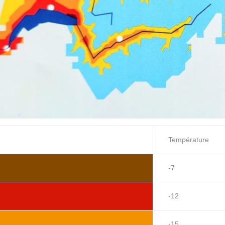
Température
-7
-12
-15