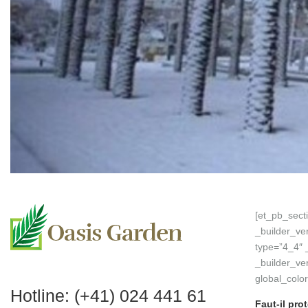
[et_pb_sect
_builder_ve
type=”4_4″ 
_builder_ve
global_color
Hotline:
(+41) 024 441 61
Faut-il pro