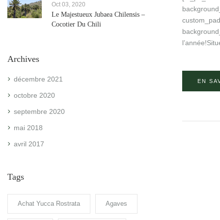
Oct 03, 2020
background_
Le Majestueux Jubaea Chilensis –
custom_padd
Cocotier Du Chili
background_
l’année!Situ
Archives
décembre 2021
EN SA
octobre 2020
septembre 2020
mai 2018
avril 2017
Tags
Achat Yucca Rostrata
Agaves