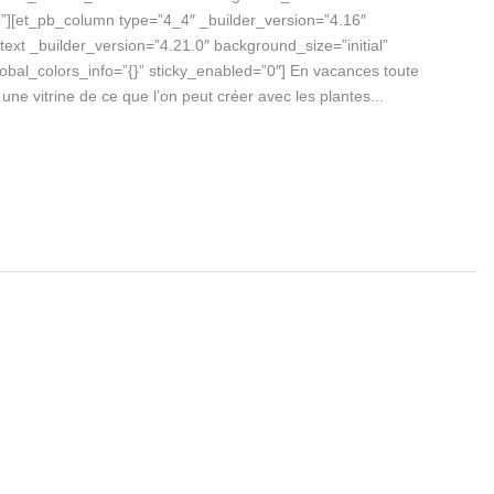
}”][et_pb_column type=”4_4″ _builder_version=”4.16″
ext _builder_version=”4.21.0″ background_size=”initial”
bal_colors_info=”{}” sticky_enabled=”0″] En vacances toute
 une vitrine de ce que l’on peut créer avec les plantes...