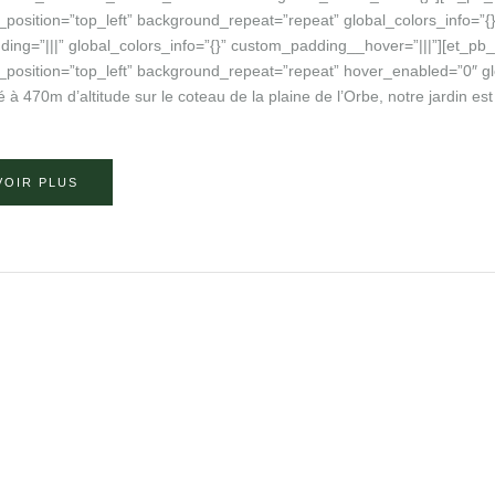
position=”top_left” background_repeat=”repeat” global_colors_info=”{
ing=”|||” global_colors_info=”{}” custom_padding__hover=”|||”][et_pb_t
position=”top_left” background_repeat=”repeat” hover_enabled=”0″ glo
é à 470m d’altitude sur le coteau de la plaine de l’Orbe, notre jardin est
VOIR PLUS