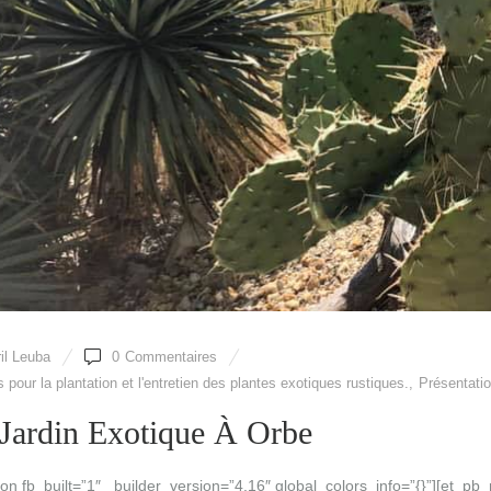
il Leuba
0
Commentaires
 pour la plantation et l'entretien des plantes exotiques rustiques.
,
Présentatio
 Jardin Exotique À Orbe
on fb_built=”1″ _builder_version=”4.16″ global_colors_info=”{}”][et_pb