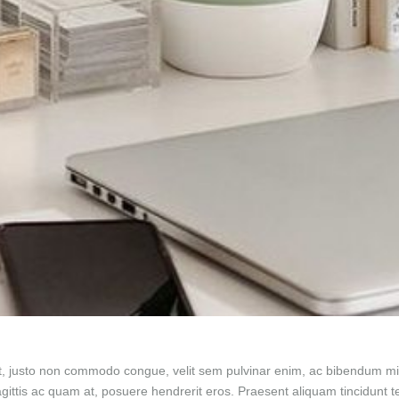
t, justo non commodo congue, velit sem pulvinar enim, ac bibendum mi m
agittis ac quam at, posuere hendrerit eros. Praesent aliquam tincidunt 