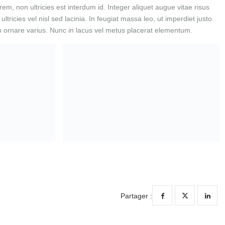
m, non ultricies est interdum id. Integer aliquet augue vitae risus
tricies vel nisl sed lacinia. In feugiat massa leo, ut imperdiet justo
eo ornare varius. Nunc in lacus vel metus placerat elementum.
Partager :
SUIVANT
The Best Tree Care Tips For You
mmentaire