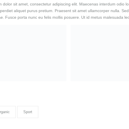
dolor sit amet, consectetur adipiscing elit. Maecenas interdum odio lore
mperdiet aliquet purus pretium. Praesent sit amet ullamcorper nulla. Sed ul
tae. Fusce porta nunc eu felis mollis posuere. Ut id metus malesuada l
rganic
Sport
mat Audio Blogs
Laisser un co