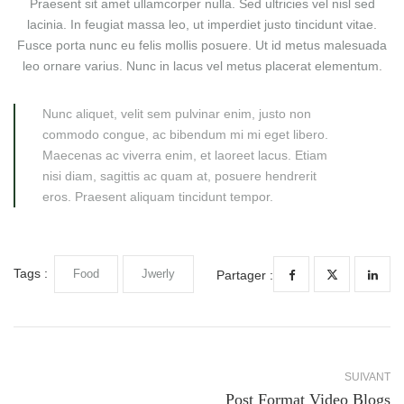
Praesent sit amet ullamcorper nulla. Sed ultricies vel nisl sed
lacinia. In feugiat massa leo, ut imperdiet justo tincidunt vitae.
Fusce porta nunc eu felis mollis posuere. Ut id metus malesuada
leo ornare varius. Nunc in lacus vel metus placerat elementum.
Nunc aliquet, velit sem pulvinar enim, justo non
commodo congue, ac bibendum mi mi eget libero.
Maecenas ac viverra enim, et laoreet lacus. Etiam
nisi diam, sagittis ac quam at, posuere hendrerit
eros. Praesent aliquam tincidunt tempor.
Tags :
Food
Jwerly
Partager :
SUIVANT
Post Format Video Blogs